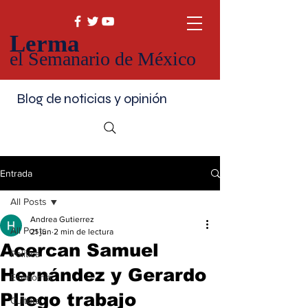
Lerma
el Semanario de México
Blog de noticias y opinión
Entrada
All Posts
Andrea Gutierrez
All Posts
21 jun
2 min de lectura
Acercan Samuel
Política
Hernández y Gerardo
Economía
Pliego trabajo
Cultura