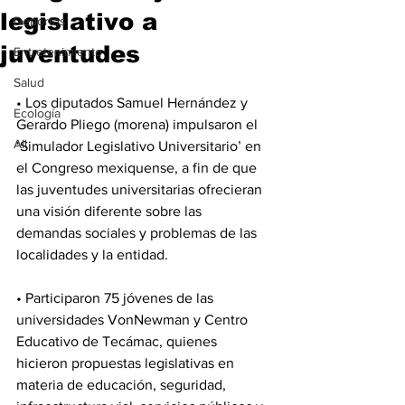
legislativo a
Deportes
juventudes
Entretenimiento
Salud
• Los diputados Samuel Hernández y 
Ecología
Gerardo Pliego (morena) impulsaron el 
All
‘Simulador Legislativo Universitario’ en 
el Congreso mexiquense, a fin de que 
las juventudes universitarias ofrecieran 
una visión diferente sobre las 
demandas sociales y problemas de las 
localidades y la entidad.
• Participaron 75 jóvenes de las 
universidades VonNewman y Centro 
Educativo de Tecámac, quienes 
hicieron propuestas legislativas en 
materia de educación, seguridad, 