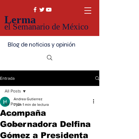
Lerma
el Semanario de México
Blog de noticias y opinión
Entrada
All Posts
Andrea Gutierrez
All Posts
7 jun
1 min de lectura
Acompaña
Política
Gobernadora Delfina
Economía
Gómez a Presidenta
Cultura