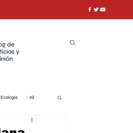
og de
ticias y
inión
Ecología
All
dana