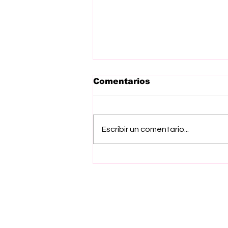
Comentarios
Escribir un comentario...
Respaldan iniciativa de
Esmeralda Navarro
contra explotación
laboral infantil