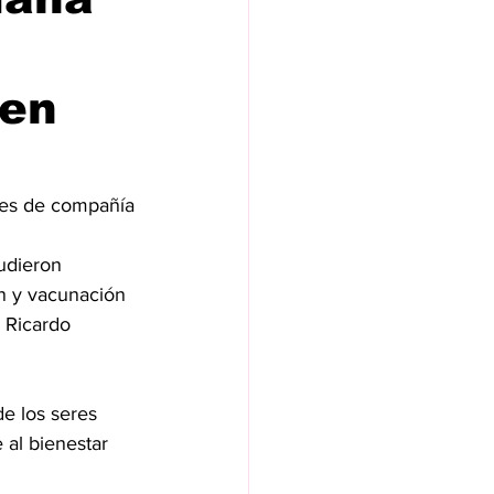
 en
ales de compañía
udieron 
n y vacunación 
 Ricardo 
de los seres 
 al bienestar 