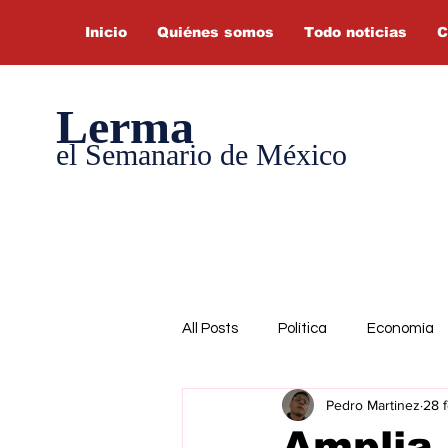
Inicio
Quiénes somos
Todo noticias
C
Lerma
el Semanario de México
All Posts
Política
Economía
Pedro Martinez
28 
Amplia 