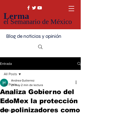
Lerma
el Semanario de México
Blog de noticias y opinión
Entrada
All Posts
Andrea Gutierrez
All Posts
21 may
2 min de lectura
Analiza Gobierno del
Política
EdoMex la protección
Economía
de polinizadores como
Cultura