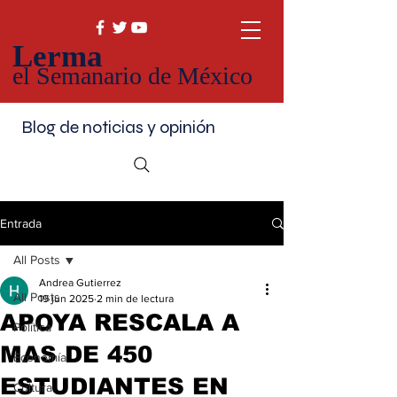
Lerma
el Semanario de México
Blog de noticias y opinión
Entrada
All Posts
Andrea Gutierrez
All Posts
19 jun 2025
2 min de lectura
APOYA RESCALA A
Política
MAS DE 450
Economía
ESTUDIANTES EN
Cultura