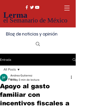
Lerma
el Semanario de México
Blog de noticias y opinión
Entrada
All Posts
Andrea Gutierrez
All Posts
9 may
3 min de lectura
Apoyo al gasto
Política
familiar con
Economía
incentivos fiscales a
Cultura