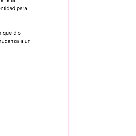
ar a la 
ntidad para 
a que dio 
mudanza a un 