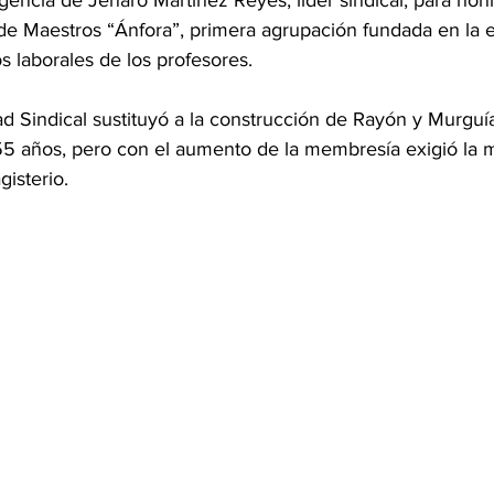
igencia de Jenaro Martínez Reyes, líder sindical, para honr
de Maestros “Ánfora”, primera agrupación fundada en la e
 laborales de los profesores. 
dad Sindical sustituyó a la construcción de Rayón y Murguí
55 años, pero con el aumento de la membresía exigió la 
isterio.