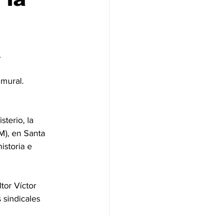
.
 mural.
terio, la 
M), en Santa 
istoria e 
tor Víctor 
 sindicales 