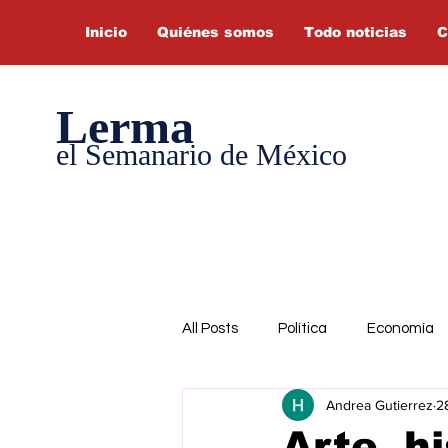
Inicio
Quiénes somos
Todo noticias
C
Lerma
el Semanario de México
All Posts
Política
Economía
Andrea Gutierrez
2
Arte, h