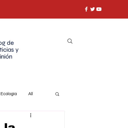
og de
ticias y
inión
Ecología
All
 la