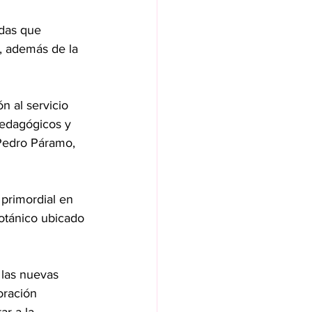
das que 
a, además de la 
n al servicio 
pedagógicos y 
 Pedro Páramo, 
 primordial en 
Botánico ubicado 
 las nuevas 
oración 