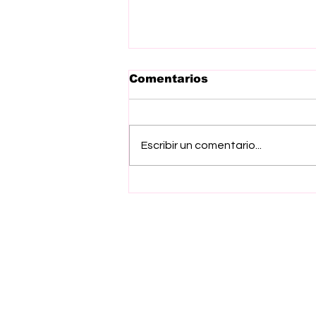
Comentarios
Escribir un comentario...
Gobierno del EdoMex
emite convocatoria de
Apoyos Economicos
2026 para impulsar
seguridad y
profesionalización de
sector pirotécnico
Suscríbete a nuestro ne