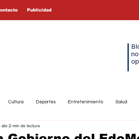
ontacto
Publicidad
Bl
no
op
Cultura
Deportes
Entretenimiento
Salud
6 abr
2 min de lectura
a Gobierno del EdoM