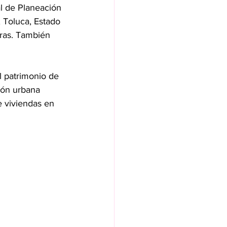
l de Planeación 
 Toluca, Estado 
oras. También 
l patrimonio de 
ión urbana 
e viviendas en 