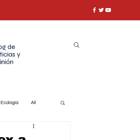
og de
ticias y
inión
Ecología
All
ex a