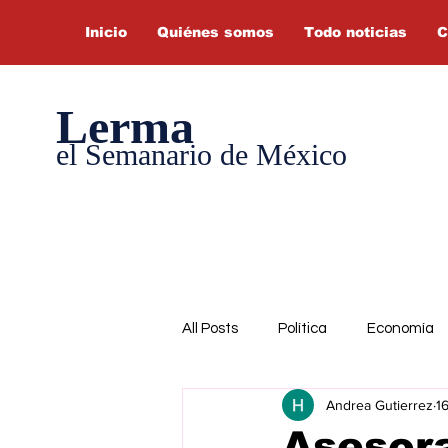
Inicio
Quiénes somos
Todo noticias
C
Lerma
el Semanario de México
All Posts
Política
Economía
Andrea Gutierrez
1
Asesor