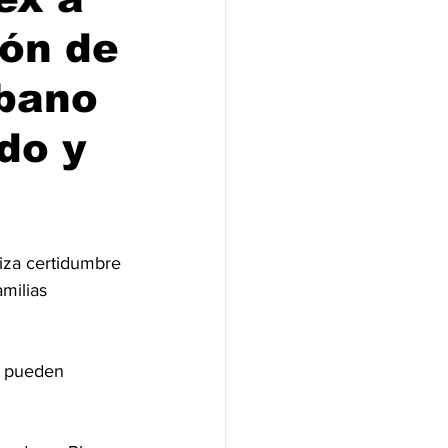
ión de
rbano
do y
tiza certidumbre 
amilias 
; pueden 