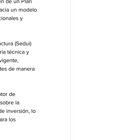
n de un Plan 
hacia un modelo 
ionales y 
ctura (Sedui) 
ía técnica y 
vigente, 
ades de manera 
tor de 
sobre la 
de inversión, lo 
ra los 