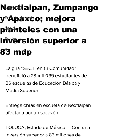
Nextlalpan, Zumpango
Deportes
y Apaxco; mejora
Entretenimiento
planteles con una
Salud
inversión superior a
Ecología
All
83 mdp
La gira “SECTI en tu Comunidad” 
benefició a 23 mil 099 estudiantes de 
86 escuelas de Educación Básica y 
Media Superior.
Entrega obras en escuela de Nextlalpan 
afectada por un socavón.
TOLUCA, Estado de México.–  Con una 
inversión superior a 83 millones de 