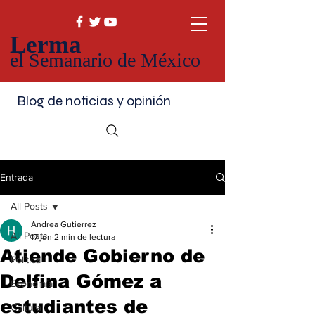
Lerma
el Semanario de México
Blog de noticias y opinión
Entrada
All Posts
Andrea Gutierrez
All Posts
17 jun
2 min de lectura
Atiende Gobierno de
Política
Delfina Gómez a
Economía
estudiantes de
Cultura