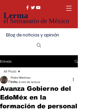
Lerma
el Semanario de México
Blog de noticias y opinión
Entrada
All Posts
Pedro Martinez
All Posts
2 mar
2 min de lectura
Avanza Gobierno del
Política
EdoMéx en la
Economía
formación de personal
Cultura