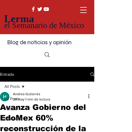
Lerma
el Semanario de México
Blog de noticias y opinión
Entrada
All Posts
Andrea Gutierrez
All Posts
24 may
1 min de lectura
Avanza Gobierno del
Política
EdoMex 60%
Economía
reconstrucción de la
Cultura