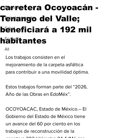
carretera Ocoyoacán -
Deportes
Tenango del Valle;
Entretenimiento
beneficiará a 192 mil
Salud
habitantes
Ecología
All
Los trabajos consisten en el 
mejoramiento de la carpeta asfáltica 
para contribuir a una movilidad óptima.
Estos trabajos forman parte del “2026, 
Año de las Obras en EdoMéx”.
OCOYOACAC, Estado de México.– El 
Gobierno del Estado de México tiene 
un avance del 60 por ciento en los 
trabajos de reconstrucción de la 