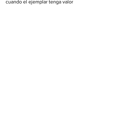
cuando el ejemplar tenga valor 
patrimonial, entre otros supuestos; 
montos que podrán duplicarse en caso 
de reincidencia.
Ver todo
Entradas recientes