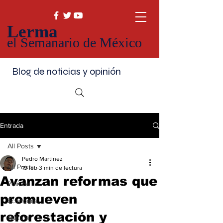
Lerma
el Semanario de México
Blog de noticias y opinión
Entrada
All Posts
Pedro Martinez
All Posts
19 feb
3 min de lectura
Avanzan reformas que
Política
promueven
Economía
reforestación y
Cultura