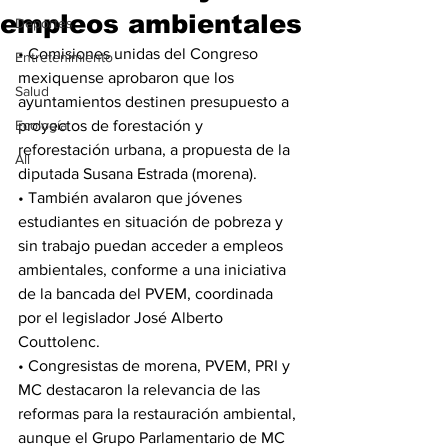
empleos ambientales
Deportes
• Comisiones unidas del Congreso 
Entretenimiento
mexiquense aprobaron que los 
Salud
ayuntamientos destinen presupuesto a 
Ecología
proyectos de forestación y 
reforestación urbana, a propuesta de la 
All
diputada Susana Estrada (morena).
• También avalaron que jóvenes 
estudiantes en situación de pobreza y 
sin trabajo puedan acceder a empleos 
ambientales, conforme a una iniciativa 
de la bancada del PVEM, coordinada 
por el legislador José Alberto 
Couttolenc.
• Congresistas de morena, PVEM, PRI y 
MC destacaron la relevancia de las 
reformas para la restauración ambiental, 
aunque el Grupo Parlamentario de MC 