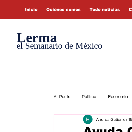
Inicio
Quiénes somos
Todo noticias
C
Lerma
el Semanario de México
All Posts
Política
Economía
Andrea Gutierrez
1
Ayuda 