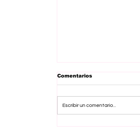
Comentarios
Escribir un comentario...
Supervisan Presidenta
Claudia Sheimbaum y
Gobernadora Delfina