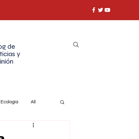
og de
ticias y
inión
Ecología
All
a