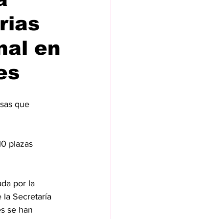
rias
nal en
es
esas que 
0 plazas 
da por la 
la Secretaría 
es se han 