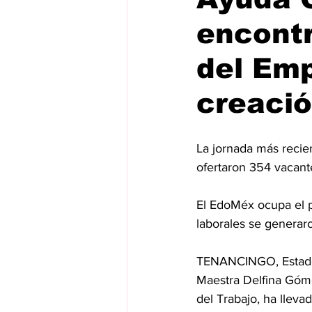
encontr
del Emp
creació
La jornada más recie
ofertaron 354 vacant
El EdoMéx ocupa el p
laborales se generar
TENANCINGO, Estado d
Maestra Delfina Góme
del Trabajo, ha llev