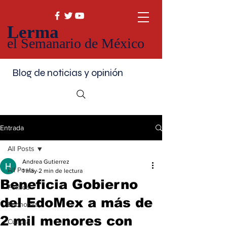
Lerma
el Semanario de México
Blog de noticias y opinión
Entrada
All Posts
Andrea Gutierrez
All Posts
1 may
2 min de lectura
Beneficia Gobierno
Política
del EdoMex a más de
Economía
2 mil menores con
Cultura