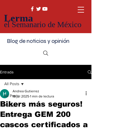
Lerma
el Semanario de México
Blog de noticias y opinión
Entrada
All Posts
Andrea Gutierrez
All Posts
18 jul 2025
1 min de lectura
Bikers más seguros!
Política
Entrega GEM 200
Economía
cascos certificados a
Cultura