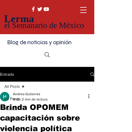
Lerma
el Semanario de México
Blog de noticias y opinión
Entrada
All Posts
Andrea Gutierrez
All Posts
9 abr
2 min de lectura
Brinda OPOMEM
Política
capacitación sobre
Economía
violencia política
Cultura