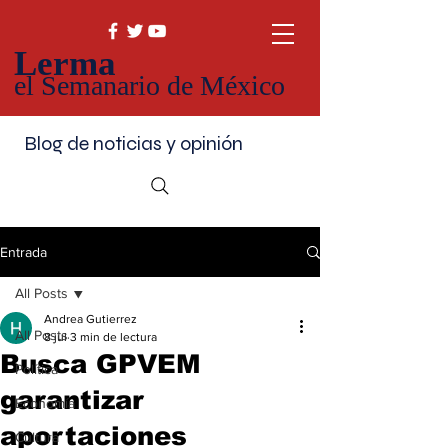
Lerma
el Semanario de México
Blog de noticias y opinión
Entrada
All Posts
Andrea Gutierrez
All Posts
8 jul
3 min de lectura
Busca GPVEM
Política
garantizar
Economía
aportaciones
Cultura