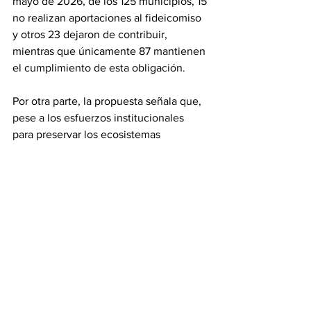
mayo de 2026, de los 125 municipios, 15 
no realizan aportaciones al fideicomiso 
y otros 23 dejaron de contribuir, 
mientras que únicamente 87 mantienen 
el cumplimiento de esta obligación.
Por otra parte, la propuesta señala que, 
pese a los esfuerzos institucionales 
para preservar los ecosistemas 
forestales, la deforestación continúa 
como uno de los principales desafíos 
ambientales del país. De acuerdo con el 
documento, entre 2001 y 2023 México 
perdió 4.77 millones de hectáreas de 
cobertura forestal, con un promedio 
anual de deforestación bruta de 207 mil 
665 hectáreas, una superficie superior a 
la extensión territorial de países como 
Bélgica o equivalente al doble del 