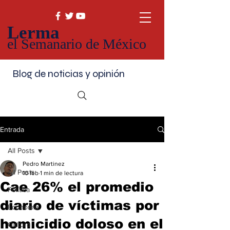
Lerma
el Semanario de México
Blog de noticias y opinión
Entrada
All Posts
Pedro Martinez
All Posts
10 feb
1 min de lectura
Cae 26% el promedio
Política
diario de víctimas por
Economía
homicidio doloso en el
Cultura