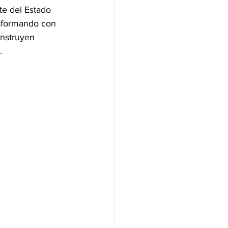
te del Estado 
nsformando con 
onstruyen 
.