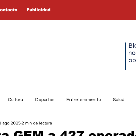
ontacto
Publicidad
Bl
no
op
Cultura
Deportes
Entretenimiento
Salud
3 ago 2025
2 min de lectura
ta GEM a 427 operad