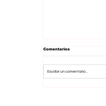
Comentarios
Escribir un comentario...
De lago de Guadalupe a
Ecatepec, Presidenta
Claudia Sheimbaum y
Gobernadora Delfina
Gómez recorren hoy