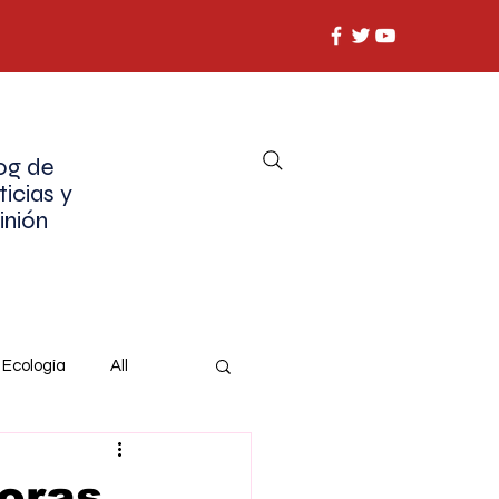
og de
ticias y
inión
Ecología
All
oras