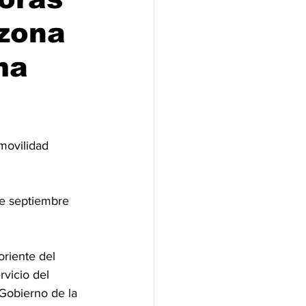
 zona
ma
movilidad 
de septiembre 
riente del 
vicio del 
Gobierno de la 