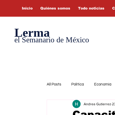
Inicio
Quiénes somos
Todo noticias
C
Lerma
el Semanario de México
All Posts
Política
Economía
Andrea Gutierrez
2
Capaci