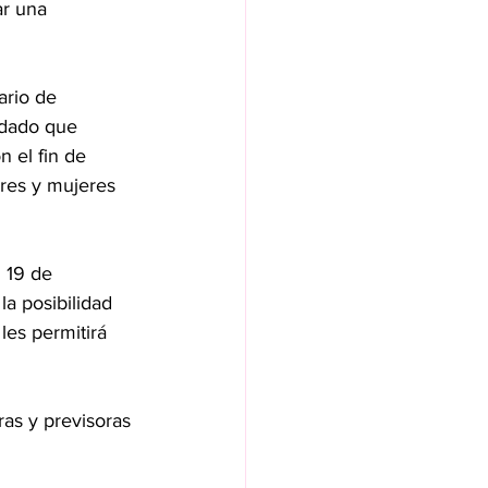
r una 
ario de 
 dado que 
n el fin de 
res y mujeres 
 19 de 
a posibilidad 
es permitirá 
as y previsoras 