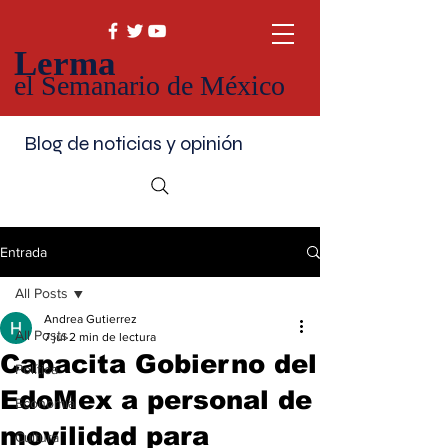
Lerma
el Semanario de México
Blog de noticias y opinión
Entrada
All Posts
Andrea Gutierrez
All Posts
7 jul
2 min de lectura
Capacita Gobierno del
Política
EdoMex a personal de
Economía
movilidad para
Cultura