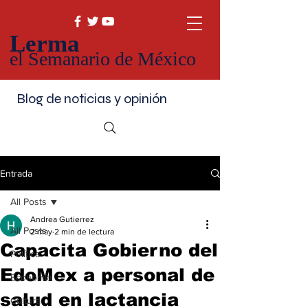
Lerma
el Semanario de México
Blog de noticias y opinión
Entrada
All Posts
Andrea Gutierrez
All Posts
2 may
2 min de lectura
Capacita Gobierno del
Política
EdoMex a personal de
Economía
salud en lactancia
Cultura