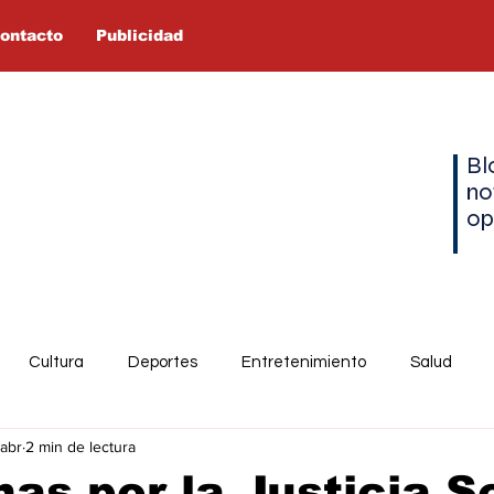
ontacto
Publicidad
Bl
no
op
Cultura
Deportes
Entretenimiento
Salud
 abr
2 min de lectura
as por la Justicia S