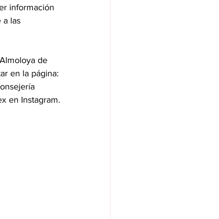
ner información 
a las 
 Almoloya de 
ar en la página: 
onsejería 
x en Instagram.