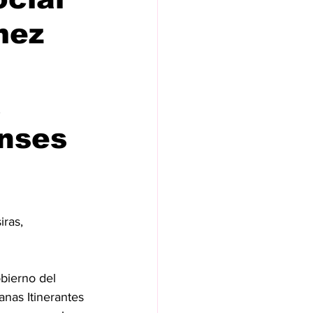
mez
a
enses
ras, 
ierno del 
nas Itinerantes 