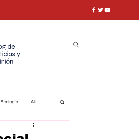
og de
ticias y
inión
Ecología
All
ocial