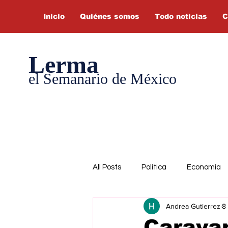
Inicio
Quiénes somos
Todo noticias
C
Lerma
el Semanario de México
All Posts
Política
Economía
Andrea Gutierrez
8
Caravan