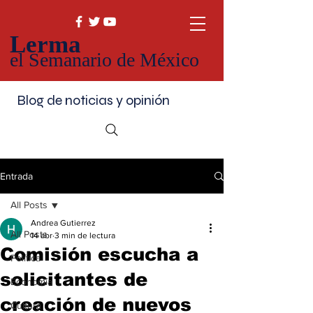
Lerma
el Semanario de México
Blog de noticias y opinión
Entrada
All Posts
Andrea Gutierrez
All Posts
14 abr
3 min de lectura
Comisión escucha a
Política
solicitantes de
Economía
creación de nuevos
Cultura