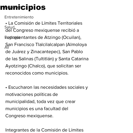
municipios
Deportes
Entretenimiento
• La Comisión de Límites Territoriales 
Salud
del Congreso mexiquense recibió a 
Ecología
representantes de Atzingo (Ocuilan), 
San Francisco Tlalcilalcalpan (Almoloya 
All
de Juárez y Zinacantepec), San Pablo 
de las Salinas (Tultitlán) y Santa Catarina 
Ayotzingo (Chalco), que solicitan ser 
reconocidos como municipios.
• Escucharon las necesidades sociales y 
motivaciones políticas de 
municipalidad, toda vez que crear 
municipios es una facultad del 
Congreso mexiquense.
Integrantes de la Comisión de Límites 