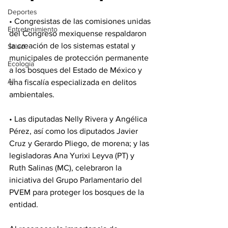
Deportes
• Congresistas de las comisiones unidas 
Entretenimiento
del Congreso mexiquense respaldaron 
la creación de los sistemas estatal y 
Salud
municipales de protección permanente 
Ecología
a los bosques del Estado de México y 
All
una fiscalía especializada en delitos 
ambientales.
• Las diputadas Nelly Rivera y Angélica 
Pérez, así como los diputados Javier 
Cruz y Gerardo Pliego, de morena; y las 
legisladoras Ana Yurixi Leyva (PT) y 
Ruth Salinas (MC), celebraron la 
iniciativa del Grupo Parlamentario del 
PVEM para proteger los bosques de la 
entidad.