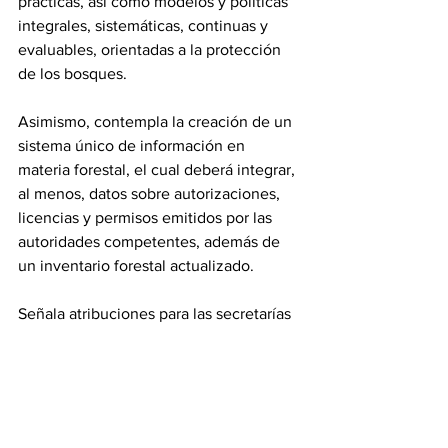
prácticas, así como modelos y políticas 
integrales, sistemáticas, continuas y 
evaluables, orientadas a la protección 
de los bosques.
Asimismo, contempla la creación de un 
sistema único de información en 
materia forestal, el cual deberá integrar, 
al menos, datos sobre autorizaciones, 
licencias y permisos emitidos por las 
autoridades competentes, además de 
un inventario forestal actualizado.
Señala atribuciones para las secretarías 
del Campo, y el Medio Ambiente y 
Desarrollo Sostenible, y de Educación, 
Ciencia, Tecnología e Innovación, así 
como para los municipios, para que 
participen de forma coordinada los tres 