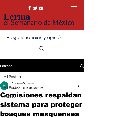
Lerma
el Semanario de México
Blog de noticias y opinión
Entrada
All Posts
Andrea Gutierrez
All Posts
14 abr
5 min de lectura
Comisiones respaldan
Política
sistema para proteger
Economía
bosques mexquenses
Cultura