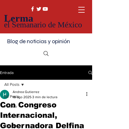
Lerma
el Semanario de México
Blog de noticias y opinión
Entrada
All Posts
Andrea Gutierrez
All Posts
18 ago 2025
3 min de lectura
Con Congreso
Política
Internacional,
Economía
Gobernadora Delfina
Cultura