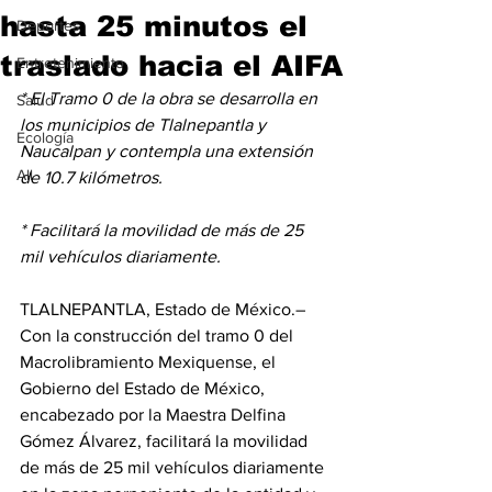
hasta 25 minutos el
Deportes
traslado hacia el AIFA
Entretenimiento
* El Tramo 0 de la obra se desarrolla en 
Salud
los municipios de Tlalnepantla y 
Ecología
Naucalpan y contempla una extensión 
All
de 10.7 kilómetros.
* Facilitará la movilidad de más de 25 
mil vehículos diariamente.
TLALNEPANTLA, Estado de México.– 
Con la construcción del tramo 0 del 
Macrolibramiento Mexiquense, el 
Gobierno del Estado de México, 
encabezado por la Maestra Delfina 
Gómez Álvarez, facilitará la movilidad 
de más de 25 mil vehículos diariamente 