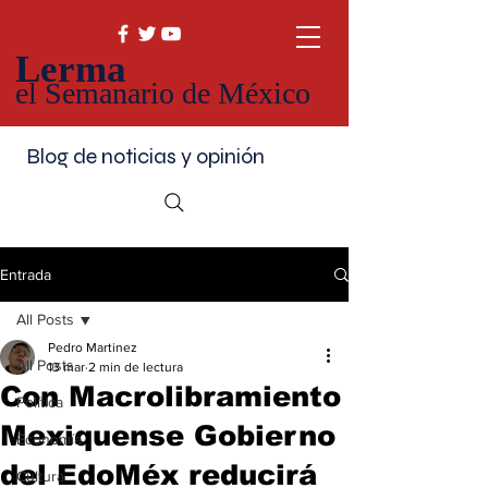
Lerma
el Semanario de México
Blog de noticias y opinión
Entrada
All Posts
Pedro Martinez
All Posts
13 mar
2 min de lectura
Con Macrolibramiento
Política
Mexiquense Gobierno
Economía
del EdoMéx reducirá
Cultura