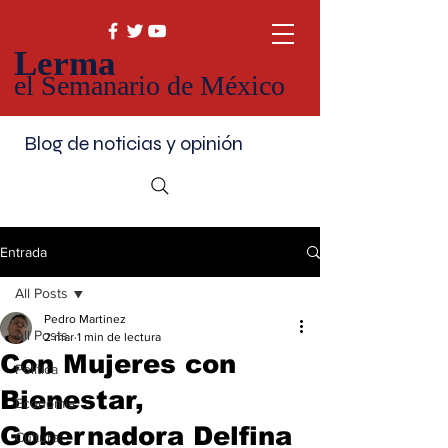
Lerma
el Semanario de México
Blog de noticias y opinión
Entrada
All Posts
Pedro Martinez
All Posts
2 mar
1 min de lectura
Con Mujeres con
Política
Bienestar,
Economía
Gobernadora Delfina
Cultura