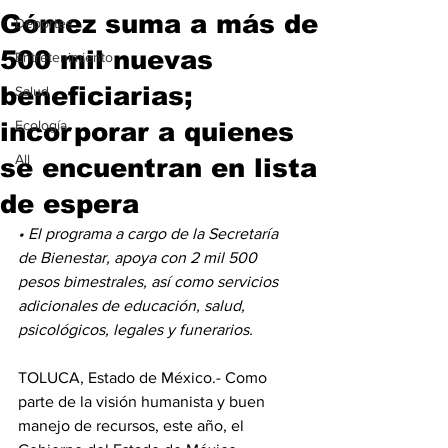
Gómez suma a más de
Deportes
500 mil nuevas
Entretenimiento
beneficiarias;
Salud
incorporar a quienes
Ecología
All
se encuentran en lista
de espera
• El programa a cargo de la Secretaría 
de Bienestar, apoya con 2 mil 500 
pesos bimestrales, así como servicios 
adicionales de educación, salud, 
psicológicos, legales y funerarios.
TOLUCA, Estado de México.- Como 
parte de la visión humanista y buen 
manejo de recursos, este año, el 