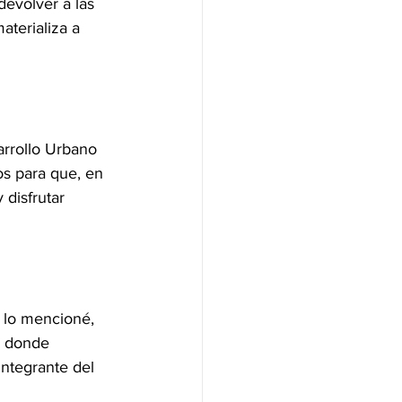
evolver a las 
aterializa a 
arrollo Urbano 
os para que, en 
disfrutar 
 lo mencioné, 
o donde 
ntegrante del 