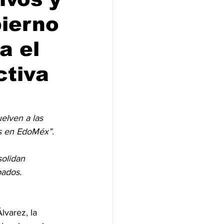
ierno
a el
ctiva
elven a las 
s en EdoMéx”.
olidan 
pados.
varez, la 