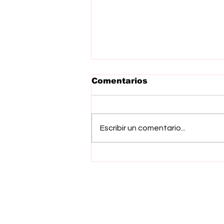
Comentarios
Escribir un comentario...
Arranca Gobernadora
Delfina Gómez
remodelación del
Zoológico del Parque
del Pueblo en
Nezahualcóyotl;
beneficia a 400 mil