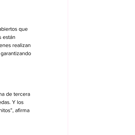
abiertos que 
s están 
enes realizan 
 garantizando 
a de tercera 
das. Y los 
tos”, afirma 