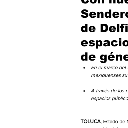
Sender
de Delf
espacio
de gén
En el marco del 
mexiquenses su 
A través de los
espacios público
TOLUCA
, Estado de 