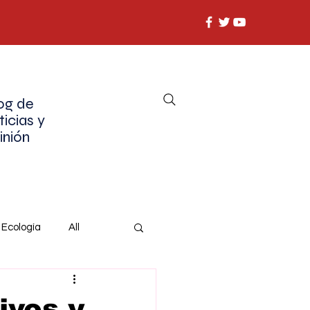
og de
ticias y
inión
Ecología
All
ivos y