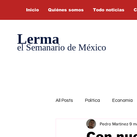
Inicio
Quiénes somos
Todo noticias
C
Lerma
el Semanario de México
All Posts
Política
Economía
Pedro Martinez
9 m
Con nue