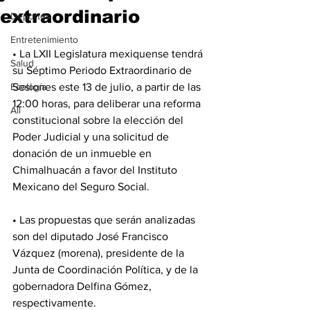
extraordinario
Deportes
Entretenimiento
• La LXII Legislatura mexiquense tendrá 
Salud
su Séptimo Periodo Extraordinario de 
Ecología
Sesiones este 13 de julio, a partir de las 
12:00 horas, para deliberar una reforma 
All
constitucional sobre la elección del 
Poder Judicial y una solicitud de 
donación de un inmueble en 
Chimalhuacán a favor del Instituto 
Mexicano del Seguro Social.
• Las propuestas que serán analizadas 
son del diputado José Francisco 
Vázquez (morena), presidente de la 
Junta de Coordinación Política, y de la 
gobernadora Delfina Gómez, 
respectivamente.