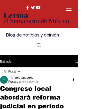
Lerma
el Semanario de México
Blog de noticias y opinión
Entrada
All Posts
Andrea Gutierrez
All Posts
7 jul
2 min de lectura
Congreso local
Política
abordará reforma
Economía
judicial en periodo
Cultura