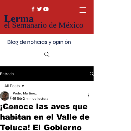
Lerma
el Semanario de México
Blog de noticias y opinión
Entrada
All Posts
Pedro Martinez
All Posts
19 feb
2 min de lectura
¡Conoce las aves que
Política
habitan en el Valle de
Economía
Toluca! El Gobierno
Cultura