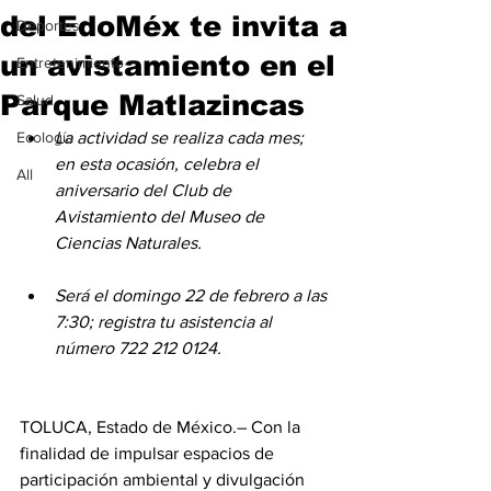
del EdoMéx te invita a
Deportes
un avistamiento en el
Entretenimiento
Parque Matlazincas
Salud
Ecología
La actividad se realiza cada mes; 
en esta ocasión, celebra el 
All
aniversario del Club de 
Avistamiento del Museo de 
Ciencias Naturales.
Será el domingo 22 de febrero a las 
7:30; registra tu asistencia al 
número 722 212 0124.
TOLUCA, Estado de México.– Con la 
finalidad de impulsar espacios de 
participación ambiental y divulgación 