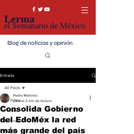
Lerma
el Semanario de México
Blog de noticias y opinión
Entrada
All Posts
Pedro Martinez
All Posts
29 ene
2 min de lectura
Consolida Gobierno
Política
del EdoMéx la red
Economía
más grande del país
Cultura