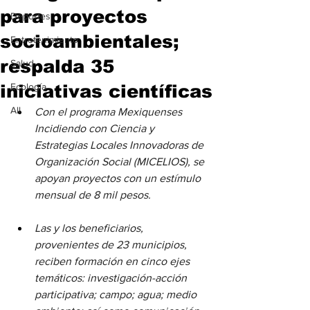
para proyectos
Deportes
socioambientales;
Entretenimiento
respalda 35
Salud
iniciativas científicas
Ecología
All
Con el programa Mexiquenses 
Incidiendo con Ciencia y 
Estrategias Locales Innovadoras de 
Organización Social (MICELIOS), se 
apoyan proyectos con un estímulo 
mensual de 8 mil pesos.
Las y los beneficiarios, 
provenientes de 23 municipios, 
reciben formación en cinco ejes 
temáticos: investigación-acción 
participativa; campo; agua; medio 