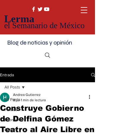
Lerma
el Semanario de México
Blog de noticias y opinión
Entrada
All Posts
Andrea Gutierrez
All Posts
8 jul
1 min de lectura
Construye Gobierno
Política
de Delfina Gómez
Economía
Teatro al Aire Libre en
Cultura