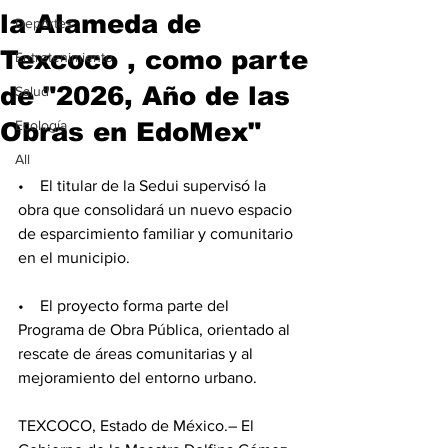
la Alameda de
Deportes
Texcoco , como parte
Entretenimiento
de "2026, Año de las
Salud
Obras en EdoMex"
Ecología
All
•    El titular de la Sedui supervisó la 
obra que consolidará un nuevo espacio 
de esparcimiento familiar y comunitario 
en el municipio.
•    El proyecto forma parte del 
Programa de Obra Pública, orientado al 
rescate de áreas comunitarias y al 
mejoramiento del entorno urbano.
TEXCOCO, Estado de México.– El 