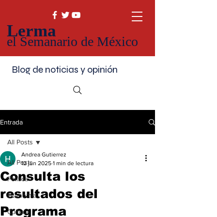
Lerma
el Semanario de México
Blog de noticias y opinión
Entrada
All Posts
Andrea Gutierrez
All Posts
12 jun 2025
1 min de lectura
Consulta los
Política
resultados del
Economía
Programa
Cultura