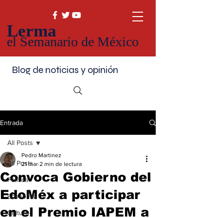
Lerma
el Semanario de México
Blog de noticias y opinión
Entrada
All Posts
Pedro Martinez
All Posts
21 mar
2 min de lectura
Convoca Gobierno del
Política
EdoMéx a participar
Economía
en el Premio IAPEM a
Cultura