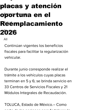
placas y atención
Deportes
oportuna en el
Entretenimiento
Reemplacamiento
Salud
2026
Ecología
All
Continúan vigentes los beneficios 
fiscales para facilitar la regularización 
vehicular.
Durante junio corresponde realizar el 
trámite a los vehículos cuyas placas 
terminan en 5 y 6; se brinda servicio en 
33 Centros de Servicios Fiscales y 21 
Módulos Integrales de Recaudación.
TOLUCA, Estado de México.– Como 