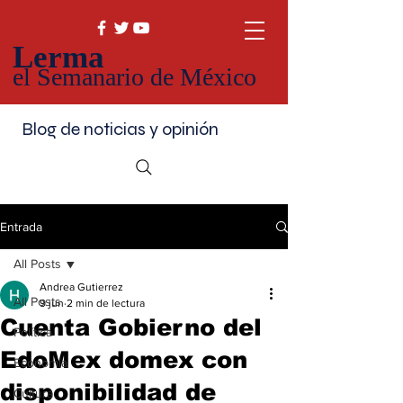
Lerma
el Semanario de México
Blog de noticias y opinión
Entrada
All Posts
Andrea Gutierrez
All Posts
9 jun
2 min de lectura
Cuenta Gobierno del
Política
EdoMex domex con
Economía
disponibilidad de
Cultura