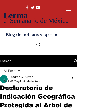
Lerma
el Semanario de México
Blog de noticias y opinión
Entrada
All Posts
Andrea Gutierrez
All Posts
13 may
1 min de lectura
Declaratoria de
Política
Indicación Geográfica
Economía
Protegida al Arbol de
Cultura