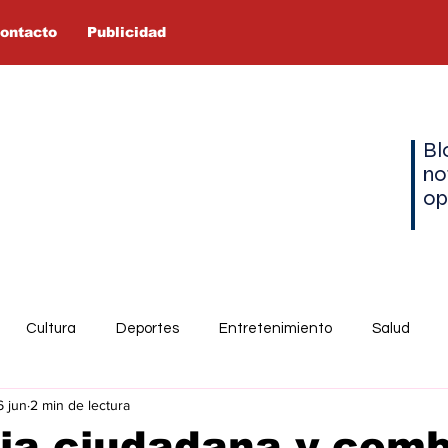
ontacto
Publicidad
Bl
no
op
Cultura
Deportes
Entretenimiento
Salud
6 jun
2 min de lectura
ia ciudadana y comb