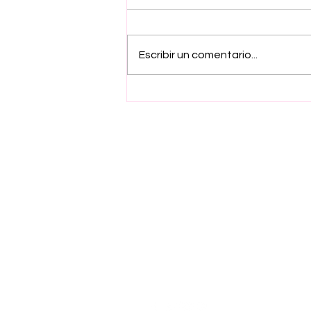
Escribir un comentario...
Gobierno del EdoMex
emite convocatoria de
Apoyos Economicos
2026 para impulsar
seguridad y
profesionalización de
sector pirotécnico
Suscríbete a nuestro ne