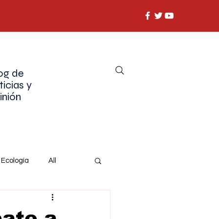
og de
ticias y
inión
Ecología
All
ate a