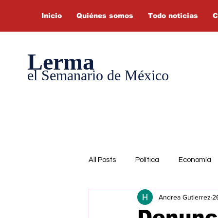
Inicio
Quiénes somos
Todo noticias
C
Lerma
el Semanario de México
All Posts
Política
Economía
Andrea Gutierrez
2
Denunc