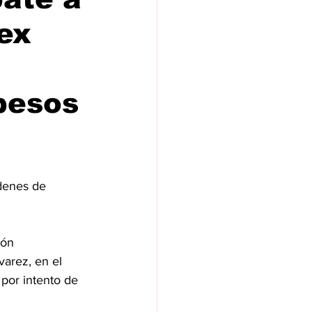
ex
pesos
denes de 
ión 
arez, en el 
por intento de 