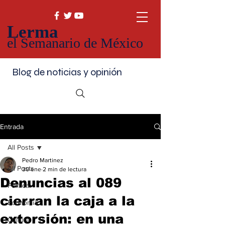
Lerma
el Semanario de México
Blog de noticias y opinión
Entrada
All Posts
Pedro Martinez
All Posts
30 ene
2 min de lectura
Denuncias al 089
Política
cierran la caja a la
Economía
extorsión: en una
Cultura