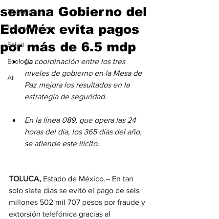
semana Gobierno del
Deportes
EdoMéx evita pagos
Entretenimiento
por más de 6.5 mdp
Salud
Ecología
La coordinación entre los tres 
niveles de gobierno en la Mesa de 
All
Paz mejora los resultados en la 
estrategia de seguridad.
En la línea 089, que opera las 24 
horas del día, los 365 días del año, 
se atiende este ilícito.
TOLUCA,
 Estado de México.– En tan 
solo siete días se evitó el pago de seis 
millones 502 mil 707 pesos por fraude y 
extorsión telefónica gracias al 