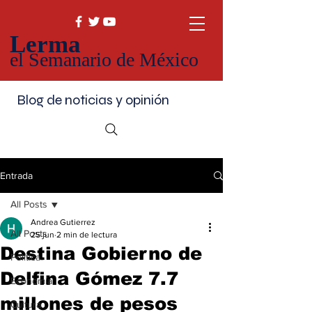
Lerma
el Semanario de México
Blog de noticias y opinión
Entrada
All Posts
Andrea Gutierrez
All Posts
25 jun
2 min de lectura
Destina Gobierno de
Política
Delfina Gómez 7.7
Economía
millones de pesos
Cultura