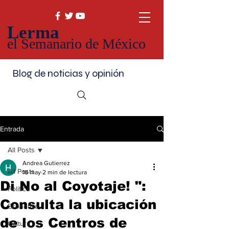
Lerma
el Semanario de México
Blog de noticias y opinión
Entrada
All Posts
Andrea Gutierrez
All Posts
18 may
2 min de lectura
Di No al Coyotaje! ":
Política
Consulta la ubicación
Economía
de los Centros de
Cultura