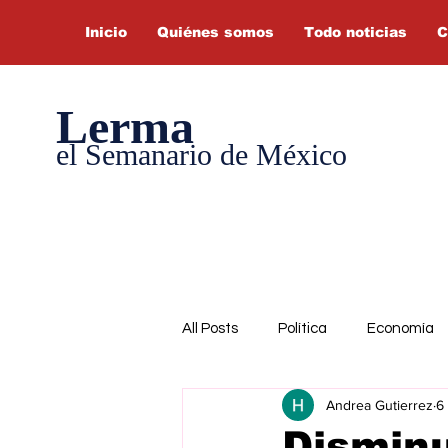
Inicio
Quiénes somos
Todo noticias
C
Lerma
el Semanario de México
All Posts
Política
Economía
Andrea Gutierrez
6
Disminu