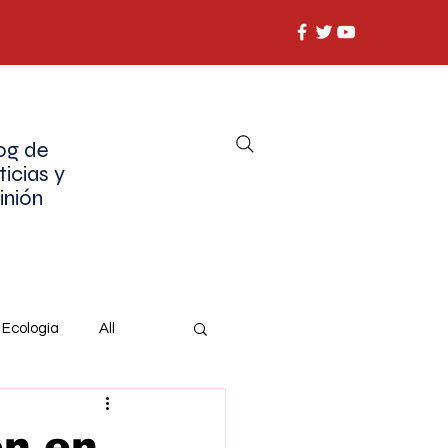
og de
ticias y
inión
Ecología
All
on en