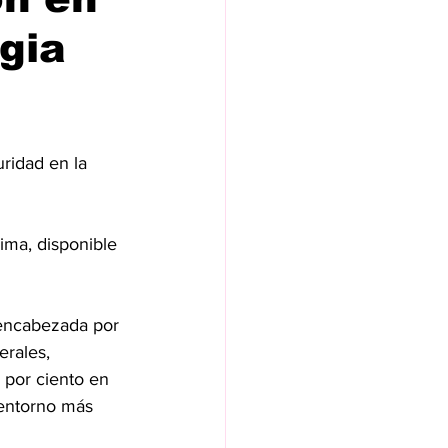
gia
ridad en la 
ima, disponible 
encabezada por 
rales, 
 por ciento en 
 entorno más 