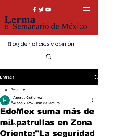
Lerma
el Semanario de México
Blog de noticias y opinión
Entrada
All Posts
Andrea Gutierrez
All Posts
4 ago 2025
2 min de lectura
EdoMex suma más de
Política
mil patrullas en Zona
Economía
Oriente:"La seguridad
Cultura