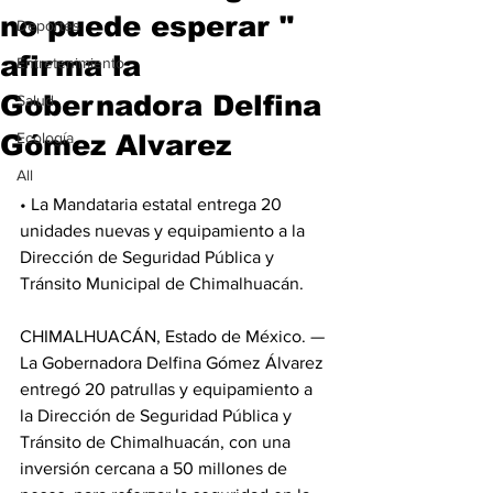
no puede esperar "
Deportes
afirma la
Entretenimiento
Gobernadora Delfina
Salud
Gómez Alvarez
Ecología
All
• La Mandataria estatal entrega 20 
unidades nuevas y equipamiento a la 
Dirección de Seguridad Pública y 
Tránsito Municipal de Chimalhuacán.
CHIMALHUACÁN, Estado de México. — 
La Gobernadora Delfina Gómez Álvarez 
entregó 20 patrullas y equipamiento a 
la Dirección de Seguridad Pública y 
Tránsito de Chimalhuacán, con una 
inversión cercana a 50 millones de 