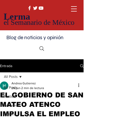
Lerma
el Semanario de México
Blog de noticias y opinión
Entrada
All Posts
Andrea Gutierrez
All Posts
26 jun
2 min de lectura
EL GOBIERNO DE SAN
Política
MATEO ATENCO
Economía
IMPULSA EL EMPLEO
Cultura