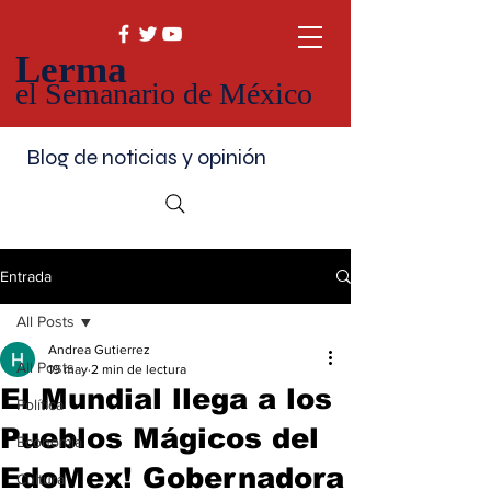
Lerma
el Semanario de México
Blog de noticias y opinión
Entrada
All Posts
Andrea Gutierrez
All Posts
19 may
2 min de lectura
El Mundial llega a los
Política
Pueblos Mágicos del
Economía
EdoMex! Gobernadora
Cultura