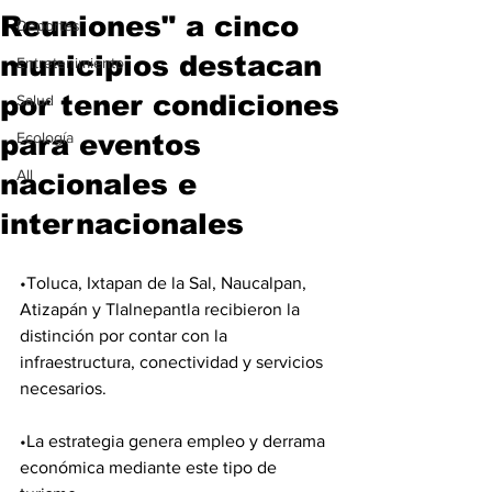
Reuniones" a cinco
Deportes
municipios destacan
Entretenimiento
por tener condiciones
Salud
para eventos
Ecología
All
nacionales e
internacionales
•Toluca, Ixtapan de la Sal, Naucalpan, 
Atizapán y Tlalnepantla recibieron la 
distinción por contar con la 
infraestructura, conectividad y servicios 
necesarios.
•⁠⁠La estrategia genera empleo y derrama 
económica mediante este tipo de 