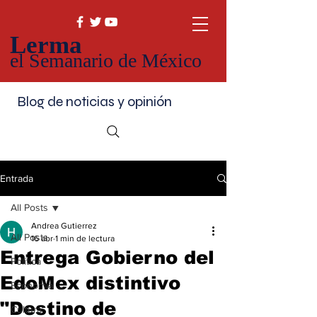
Lerma
el Semanario de México
Blog de noticias y opinión
Entrada
All Posts
Andrea Gutierrez
All Posts
16 abr
1 min de lectura
Entrega Gobierno del
Política
EdoMex distintivo
Economía
"Destino de
Cultura