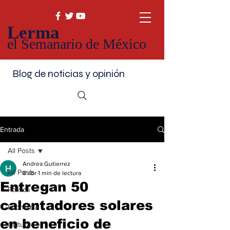
Lerma
el Semanario de México
Blog de noticias y opinión
Entrada
All Posts
Andrea Gutierrez
All Posts
8 abr
1 min de lectura
Entregan 50
Política
calentadores solares
Economía
en beneficio de
Cultura