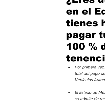
en el 
tienes 
pagar t
100 % d
tenenc
Por primera vez,
total del pago d
Vehículos Autom
El Estado de Mé
su trámite de r