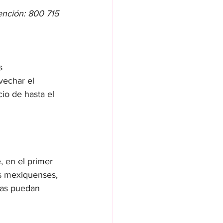
tención: 800 715 
s 
vechar el 
io de hasta el 
 en el primer 
s mexiquenses, 
nas puedan 