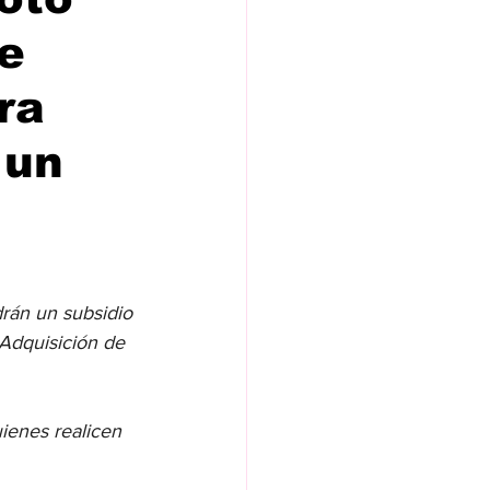
e
ra
 un
drán un subsidio 
Adquisición de 
ienes realicen 