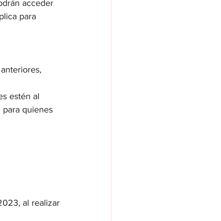
odrán acceder 
lica para 
anteriores, 
s estén al 
 para quienes 
23, al realizar 