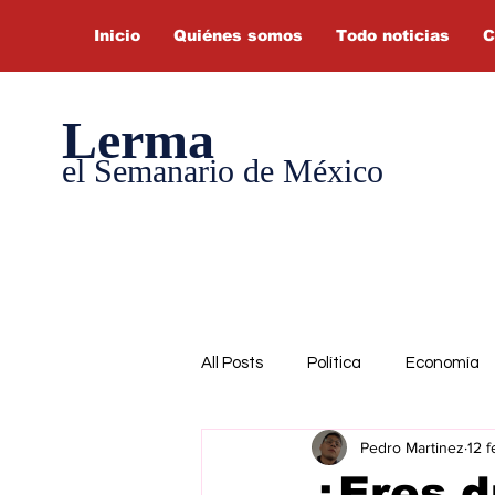
Inicio
Quiénes somos
Todo noticias
C
Lerma
el Semanario de México
All Posts
Política
Economía
Pedro Martinez
12 f
¿Eres d