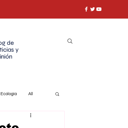
og de
ticias y
inión
Ecología
All
oto