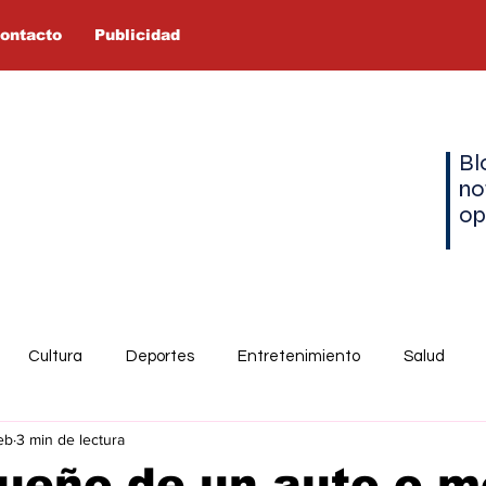
ontacto
Publicidad
Bl
no
op
Cultura
Deportes
Entretenimiento
Salud
eb
3 min de lectura
ueño de un auto o m