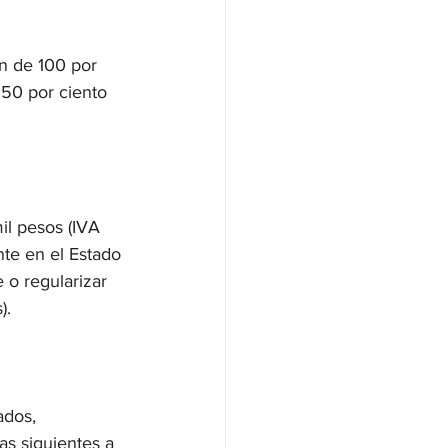
on de 100 por 
 50 por ciento 
il pesos (IVA 
nte en el Estado 
e o regularizar 
).
ados, 
as siguientes a 