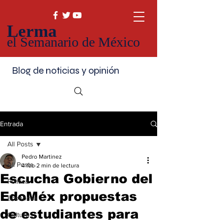
Lerma
el Semanario de México
Blog de noticias y opinión
Entrada
All Posts
Pedro Martinez
All Posts
4 feb
2 min de lectura
Escucha Gobierno del
Política
EdoMéx propuestas
Economía
de estudiantes para
Cultura