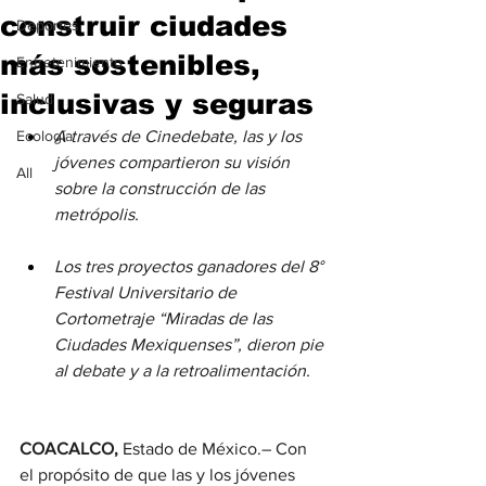
construir ciudades
Deportes
más sostenibles,
Entretenimiento
inclusivas y seguras
Salud
Ecología
A través de Cinedebate, las y los 
jóvenes compartieron su visión 
All
sobre la construcción de las 
metrópolis.
Los tres proyectos ganadores del 8° 
Festival Universitario de 
Cortometraje “Miradas de las 
Ciudades Mexiquenses”, dieron pie 
al debate y a la retroalimentación.
COACALCO,
 Estado de México.– Con 
el propósito de que las y los jóvenes 