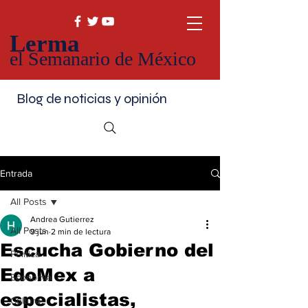
Lerma
el Semanario de México
Blog de noticias y opinión
Entrada
All Posts
Andrea Gutierrez
All Posts
9 jun
2 min de lectura
Escucha Gobierno del
Política
EdoMex a
Economía
especialistas,
Cultura