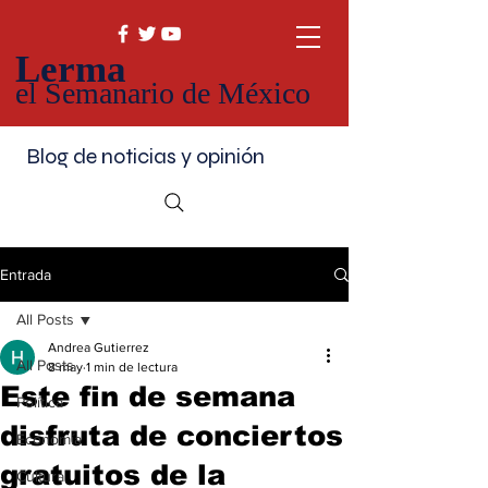
Lerma
el Semanario de México
Blog de noticias y opinión
Entrada
All Posts
Andrea Gutierrez
All Posts
8 may
1 min de lectura
Este fin de semana
Política
disfruta de conciertos
Economía
gratuitos de la
Cultura